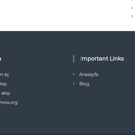
a
Important Links
m aç
Anasayfa
kışı
Blog
akışı
ress.org