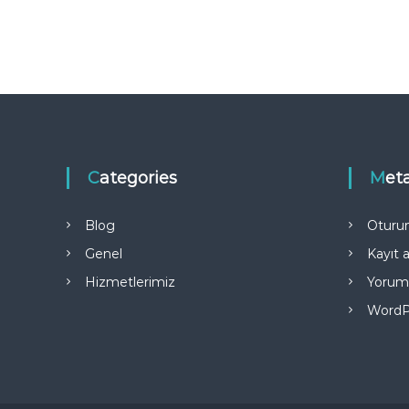
e
s
i
Categories
Met
Blog
Oturu
Genel
Kayıt a
Hizmetlerimiz
Yorum 
WordP