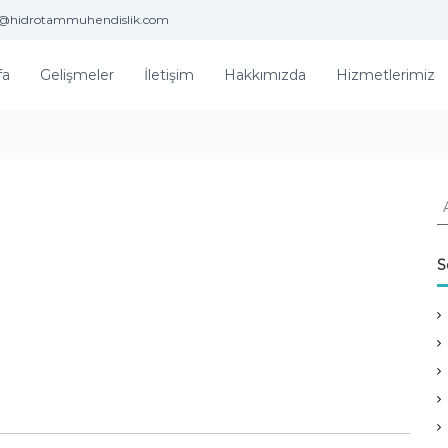
o@hidrotammuhendislik.com
fa
Gelişmeler
İletişim
Hakkımızda
Hizmetlerimiz
A
r
a
:
S