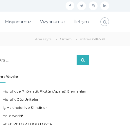
f
t
i
l
a
w
n
i
Misyonumuz
Vizyonumuz
İletişim
c
i
s
n
e
t
t
k
Ana sayfa
Ortam
extra-05116589
b
t
a
e
o
e
g
d
o
r
r
i
A
r
a
k
a
n
m
on Yazılar
Hidrolik ve Pnömatik Fikstür (Aparat) Elemanları
Hidrolik Güç Üniteleri
İş Makineleri ve Silindirler
Hello world!
RECEIPE FOR FOOD LOVER